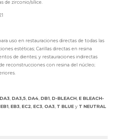
 de zirconio/sílice.
21
ra uso en restauraciones directas de todas las
ecciones estéticas; Carillas directas en resina
tos de dientes; y restauraciones indirectas
 de reconstrucciones con resina del núcleo;
eriores.
DA3
,
DA3,5
,
DA4
,
DB1
,
D-BLEACH
,
E BLEACH-
,
EB1
,
EB3
,
EC2
,
EC3
,
OA3
,
T BLUE
y
T NEUTRAL