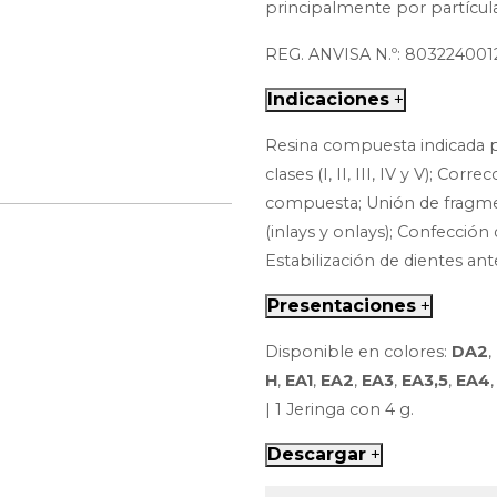
principalmente por partículas
REG. ANVISA N.º: 803224001
Indicaciones
+
Resina compuesta indicada pa
clases (I, II, III, IV y V); Corr
compuesta; Unión de fragmen
(inlays y onlays); Confección
Estabilización de dientes ant
Presentaciones
+
Disponible en colores:
DA2
,
H
,
EA1
,
EA2
,
EA3
,
EA3,5
,
EA4
| 1 Jeringa con 4 g.
Descargar
+