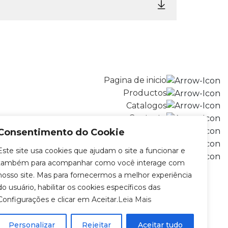
Pagina de inicio
Productos
Catalogos
Contacto
Instrucciones de uso
Consentimento do Cookie
Trabaja con nosostros
Este site usa cookies que ajudam o site a funcionar e
Política de privacidad
também para acompanhar como você interage com
nosso site. Mas para fornecermos a melhor experiência
do usuário, habilitar os cookies específicos das
Configurações e clicar em Aceitar.
Leia Mais
Personalizar
Rejeitar
Aceitar tudo