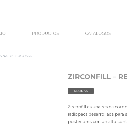
CIO
PRODUCTOS
CATALOGOS
ESINA DE ZIRCONIA
ZIRCONFILL – R
RESINAS
Zirconfill es una resina com
radiopaca desarrollada para 
posteriores con un alto con