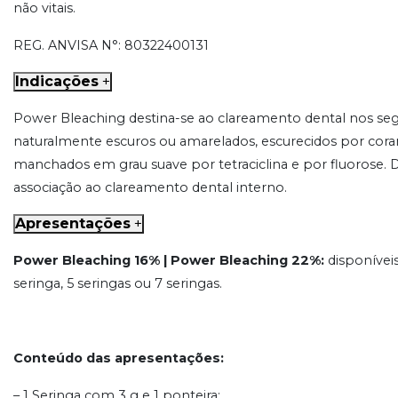
não vitais.
REG. ANVISA N°: 80322400131
Indicações
+
Power Bleaching destina-se ao clareamento dental nos segui
naturalmente escuros ou amarelados, escurecidos por coran
manchados em grau suave por tetraciclina e por fluorose. D
associação ao clareamento dental interno.
Apresentações
+
Power Bleaching 16% | Power Bleaching 22%:
disponívei
seringa, 5 seringas ou 7 seringas.
Conteúdo das apresentações:
– 1 Seringa com 3 g e 1 ponteira;