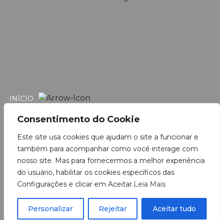
INÍCIO
PRODUTOS
Consentimento do Cookie
CATÁLOGOS
Este site usa cookies que ajudam o site a funcionar e
também para acompanhar como você interage com
CONTATO
nosso site. Mas para fornecermos a melhor experiência
INSTRUÇÕES DE USO
do usuário, habilitar os cookies específicos das
Configurações e clicar em Aceitar.
Leia Mais
TRABALHE CONOSCO
POLÍTICA DE PRIVACIDADE
Personalizar
Rejeitar
Aceitar tudo